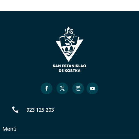

923 125 203
Menú