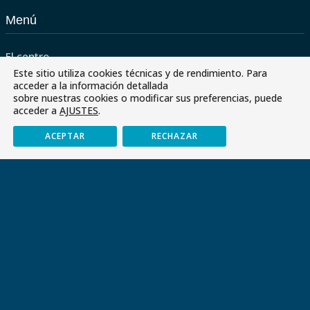
Menú
El centro
Este sitio utiliza cookies técnicas y de rendimiento. Para
Servicios
acceder a la información detallada
sobre nuestras cookies o modificar sus preferencias, puede
Paraescolares
acceder a
AJUSTES
.
Contactar
ACEPTAR
RECHAZAR
Envía tu CV
Últimas noticias
Paraescolares 2026-2027
Libros de texto y material escolar curso 26/27
Graduación y despedida de los alumnos de 4.º de ESO –