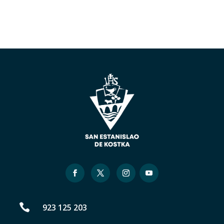

923 125 203