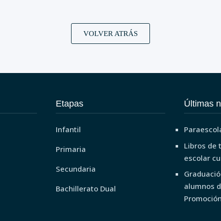
VOLVER ATRÁS
Etapas
Últimas n
Infantil
Paraescol
Libros de 
Primaria
escolar c
Secundaria
Graduació
alumnos d
Bachillerato Dual
Promoció