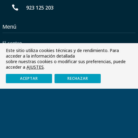

923 125 203
Menú
El centro
Este sitio utiliza cookies técnicas y de rendimiento. Para
Servicios
acceder a la información detallada
sobre nuestras cookies o modificar sus preferencias, puede
Paraescolares
acceder a
AJUSTES
.
Contactar
ACEPTAR
RECHAZAR
Envía tu CV
Últimas noticias
Paraescolares 2026-2027