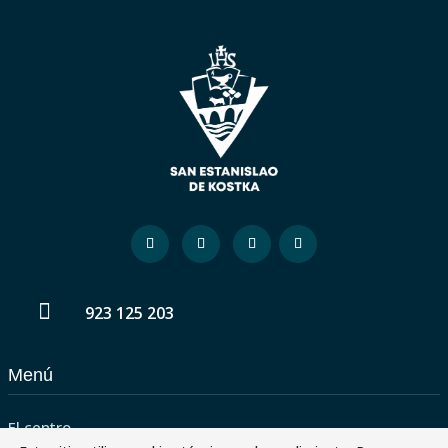

923 125 203
Menú
El centro