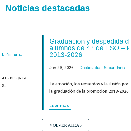
Noticias destacadas
Graduación y despedida de los
alumnos de 4.º de ESO – Promoc
2013-2026
a
,
Jun 29, 2026
|
Destacadas
,
Secundaria
para
La emoción, los recuerdos y la ilusión por el futuro 
la graduación de la promoción 2013-2026 de 4.º de ...
Leer más
VOLVER ATRÁS