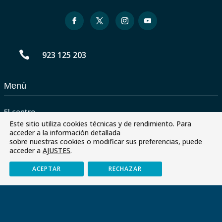

923 125 203
Menú
El centro
Este sitio utiliza cookies técnicas y de rendimiento. Para
Servicios
acceder a la información detallada
sobre nuestras cookies o modificar sus preferencias, puede
Paraescolares
acceder a
AJUSTES
.
Contactar
ACEPTAR
RECHAZAR
Envía tu CV