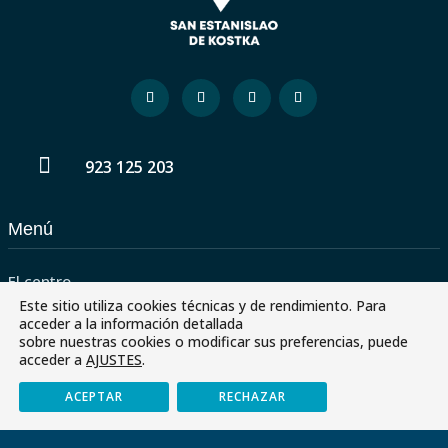

923 125 203
Menú
El centro
Este sitio utiliza cookies técnicas y de rendimiento. Para
Servicios
acceder a la información detallada
sobre nuestras cookies o modificar sus preferencias, puede
Paraescolares
acceder a
AJUSTES
.
Contactar
ACEPTAR
RECHAZAR
Envía tu CV