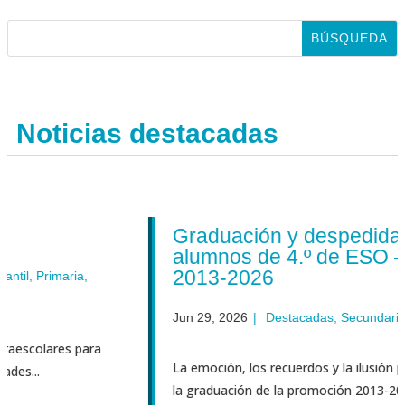
Noticias destacadas
Graduación y despedida de l
alumnos de 4.º de ESO – Pro
2013-2026
rimaria
,
Jun 29, 2026
|
Destacadas
,
Secundaria
lares para
La emoción, los recuerdos y la ilusión por el f
la graduación de la promoción 2013-2026 de 4.º 