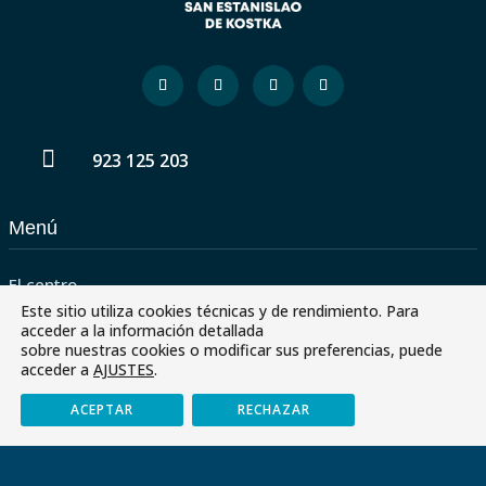

923 125 203
Menú
El centro
Este sitio utiliza cookies técnicas y de rendimiento. Para
Servicios
acceder a la información detallada
sobre nuestras cookies o modificar sus preferencias, puede
Paraescolares
acceder a
AJUSTES
.
Contactar
ACEPTAR
RECHAZAR
Envía tu CV