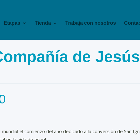
Etapas
Tienda
Trabaja con nosotros
Contac
Compañía de Jesús.
0
 mundial el comienzo del año dedicado a la conversión de San Ig
 en la vida de aquel...