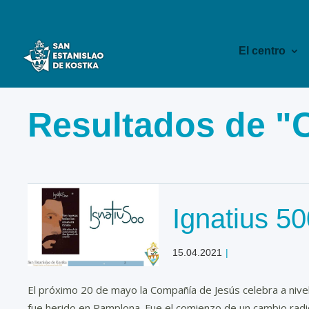
El centro
Resultados de "
Ignatius 50
15.04.2021
|
El próximo 20 de mayo la Compañía de Jesús celebra a nivel
fue herido en Pamplona. Fue el comienzo de un cambio radical