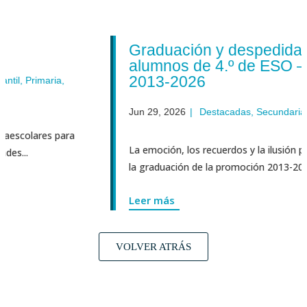
Graduación y despedida de los
alumnos de 4.º de ESO – Prom
2013-2026
aria
,
Jun 29, 2026
|
Destacadas
,
Secundaria
es para
La emoción, los recuerdos y la ilusión por el futu
la graduación de la promoción 2013-2026 de 4.º de 
Leer más
VOLVER ATRÁS