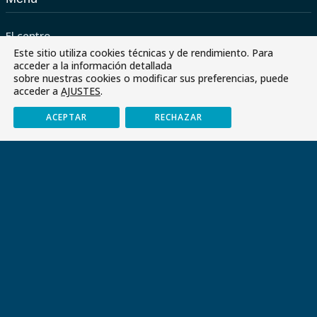
El centro
Este sitio utiliza cookies técnicas y de rendimiento. Para
Servicios
acceder a la información detallada
sobre nuestras cookies o modificar sus preferencias, puede
Paraescolares
acceder a
AJUSTES
.
Contactar
ACEPTAR
RECHAZAR
Envía tu CV
Últimas noticias
Paraescolares 2026-2027
Libros de texto y material escolar curso 26/27
Graduación y despedida de los alumnos de 4.º de ESO –
Promoción 2013-2026