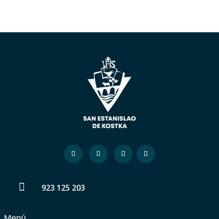

923 125 203
Menú